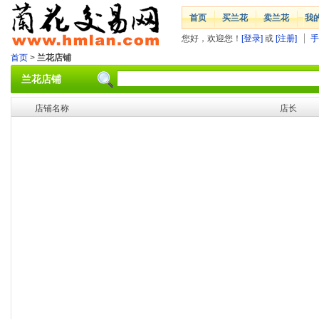
首页
买兰花
卖兰花
我
您好，欢迎您！
[登录]
或
[注册]
手
首页
>
兰花店铺
兰花店铺
店铺名称
店长