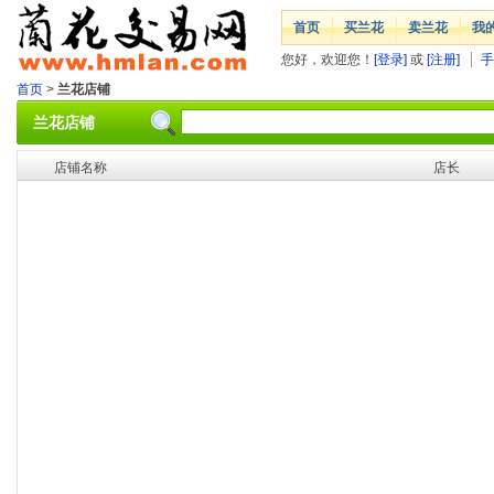
首页
买兰花
卖兰花
我
您好，欢迎您！
[登录]
或
[注册]
手
首页
>
兰花店铺
兰花店铺
店铺名称
店长