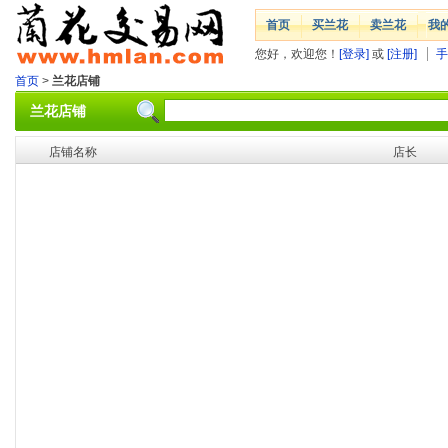
首页
买兰花
卖兰花
我
您好，欢迎您！
[登录]
或
[注册]
手
首页
>
兰花店铺
兰花店铺
店铺名称
店长