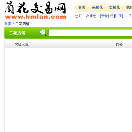
首页
买兰花
卖兰花
我
您好，欢迎您！
[登录]
或
[注册]
手
首页
>
兰花店铺
兰花店铺
店铺名称
店长