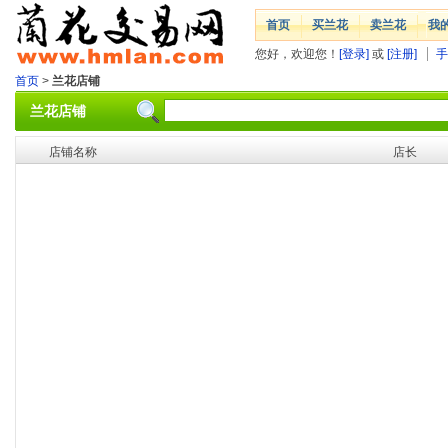
首页
买兰花
卖兰花
我
您好，欢迎您！
[登录]
或
[注册]
手
首页
>
兰花店铺
兰花店铺
店铺名称
店长