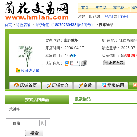
首页
买兰花
卖兰花
我
您好，欢迎您！
[登录]
或
[注册]
手
首页
>
特色店铺
>
山野奇葩（18079736433微信同号）
>
搜索物品
卖家昵称：
山野兰场
所 在 地： 江西省赣
开店时间： 2006-04-17
最近登录： 2026-07-
卖家信用：
445
买家信用：
55
认证信息：
收藏该店铺
店铺首页
店铺简介
资质
卖家信用
搜索物品
搜索店内商品
关键字：
价格：
到