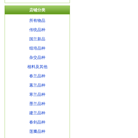
店铺分类
所有物品
传统品种
国兰新品
组培品种
杂交品种
植料及其他
春兰品种
蕙兰品种
寒兰品种
墨兰品种
建兰品种
春剑品种
莲瓣品种