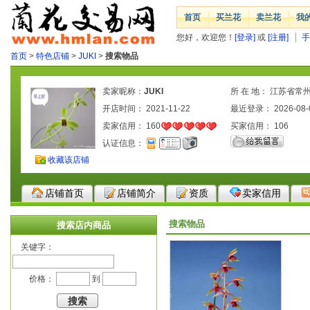
首页
买兰花
卖兰花
我
您好，欢迎您！
[登录]
或
[注册]
手
首页
>
特色店铺
>
JUKI
>
搜索物品
卖家昵称：
JUKI
所 在 地： 江苏省常
开店时间： 2021-11-22
最近登录： 2026-08-
卖家信用：
160
买家信用：
106
认证信息：
收藏该店铺
店铺首页
店铺简介
资质
卖家信用
搜索物品
搜索店内商品
关键字：
价格：
到