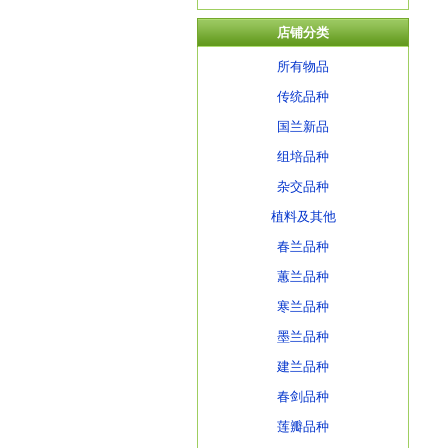
店铺分类
所有物品
传统品种
国兰新品
组培品种
杂交品种
植料及其他
春兰品种
蕙兰品种
寒兰品种
墨兰品种
建兰品种
春剑品种
莲瓣品种