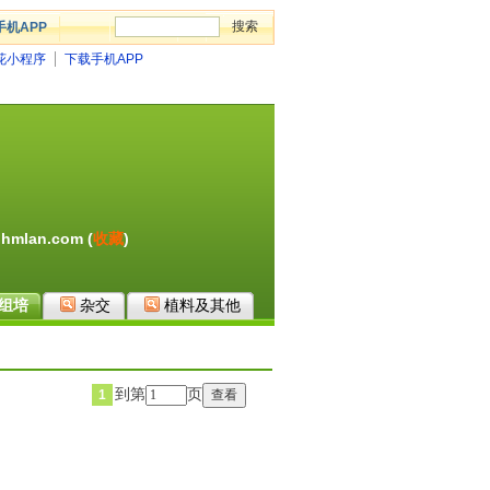
手机APP
花小程序
下载手机APP
hmlan.com (
收藏
)
组培
杂交
植料及其他
到第
页
1