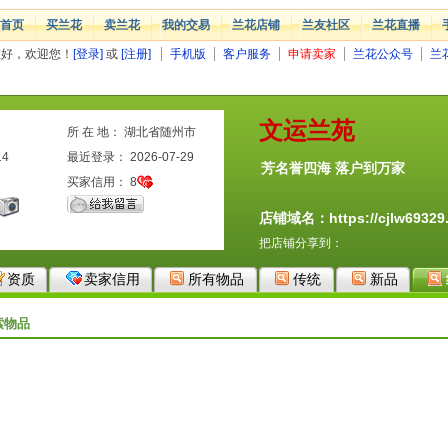
首页
买兰花
卖兰花
我的交易
兰花店铺
兰友社区
兰花直播
您好，欢迎您！
[登录]
或
[注册]
手机版
客户服务
申请卖家
兰花公众号
兰
文运兰苑
所 在 地： 湖北省随州市
14
最近登录： 2026-07-29
芳名誉四海 落户到万家
买家信用：
8
店铺域名：https://cjlw69329.
把店铺分享到：
资质
卖家信用
所有物品
传统
新品
索物品