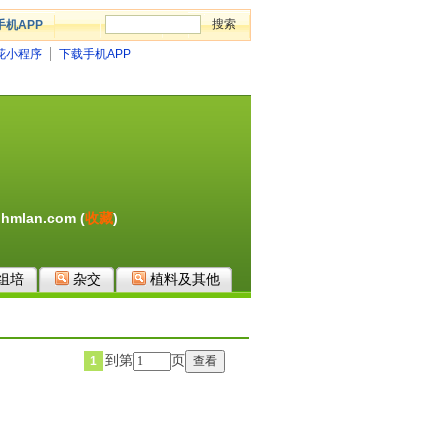
手机APP
花小程序
下载手机APP
hmlan.com (
收藏
)
组培
杂交
植料及其他
到第
页
1