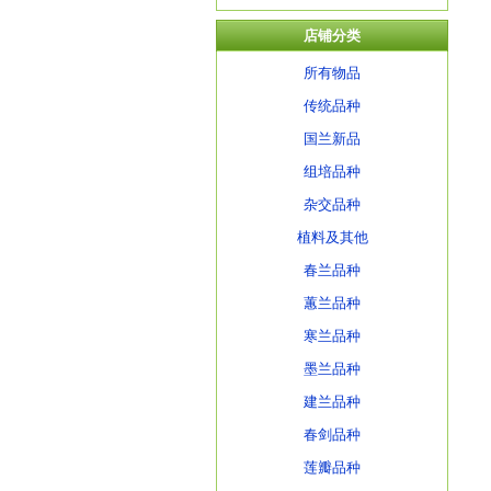
店铺分类
所有物品
传统品种
国兰新品
组培品种
杂交品种
植料及其他
春兰品种
蕙兰品种
寒兰品种
墨兰品种
建兰品种
春剑品种
莲瓣品种