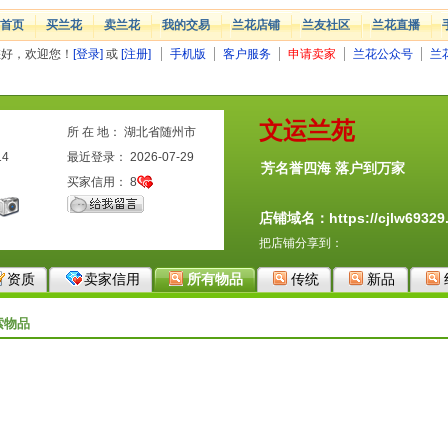
首页
买兰花
卖兰花
我的交易
兰花店铺
兰友社区
兰花直播
您好，欢迎您！
[登录]
或
[注册]
手机版
客户服务
申请卖家
兰花公众号
兰
文运兰苑
所 在 地： 湖北省随州市
14
最近登录： 2026-07-29
芳名誉四海 落户到万家
买家信用：
8
店铺域名：https://cjlw69329.
把店铺分享到：
资质
卖家信用
所有物品
传统
新品
索物品