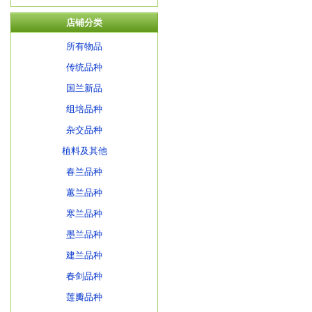
店铺分类
所有物品
传统品种
国兰新品
组培品种
杂交品种
植料及其他
春兰品种
蕙兰品种
寒兰品种
墨兰品种
建兰品种
春剑品种
莲瓣品种