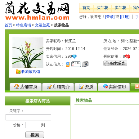
首页
买兰花
卖兰花
我
您好，欢迎您！
[登录]
或
[注册]
手
首页
>
特色店铺
>
文运兰苑
>
搜索物品
卖家昵称：
长江兰
所 在 地： 湖北省随
开店时间： 2016-12-14
最近登录： 2026-07-
卖家信用：
290
买家信用：
8
认证信息：
收藏该店铺
店铺首页
店铺简介
资质
卖家信用
搜索物品
搜索店内商品
关键字：
价格：
到