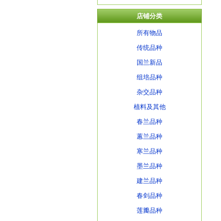
店铺分类
所有物品
传统品种
国兰新品
组培品种
杂交品种
植料及其他
春兰品种
蕙兰品种
寒兰品种
墨兰品种
建兰品种
春剑品种
莲瓣品种