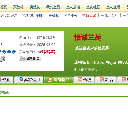
首页
买兰花
卖兰花
我的交易
兰花店铺
兰友社区
兰花直播
您好，欢迎您！
[登录]
或
[注册]
手机版
客户服务
申请卖家
兰花公众号
兰
怡诚兰苑
所 在 地： 浙江省新昌县
26
最近登录： 2026-08-08
以兰会友--诚信卖买
买家信用：
74
店铺域名：https://lvjun8888.
把店铺分享到：
资质
卖家信用
所有物品
传统
新品
索物品