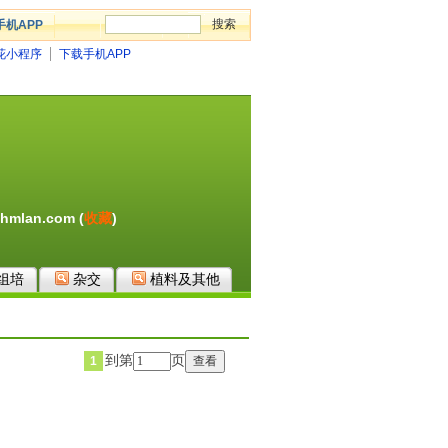
手机APP
花小程序
下载手机APP
hmlan.com (
收藏
)
组培
杂交
植料及其他
到第
页
1