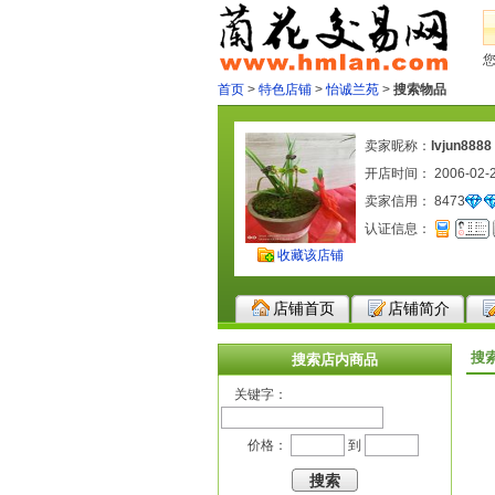
首页
>
特色店铺
>
怡诚兰苑
>
搜索物品
卖家昵称：
lvjun8888
开店时间： 2006-02-
卖家信用：
8473
认证信息：
收藏该店铺
店铺首页
店铺简介
搜
搜索店内商品
关键字：
价格：
到