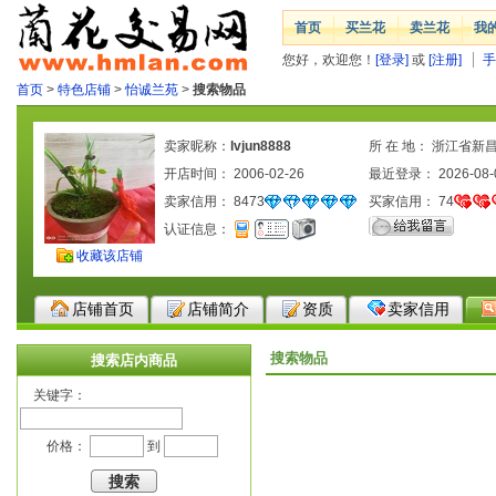
首页
买兰花
卖兰花
我
您好，欢迎您！
[登录]
或
[注册]
手
首页
>
特色店铺
>
怡诚兰苑
>
搜索物品
卖家昵称：
lvjun8888
所 在 地： 浙江省新
开店时间： 2006-02-26
最近登录： 2026-08-
卖家信用：
8473
买家信用：
74
认证信息：
收藏该店铺
店铺首页
店铺简介
资质
卖家信用
搜索物品
搜索店内商品
关键字：
价格：
到