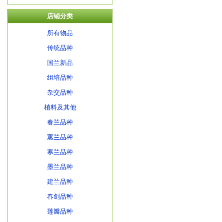
店铺分类
所有物品
传统品种
国兰新品
组培品种
杂交品种
植料及其他
春兰品种
蕙兰品种
寒兰品种
墨兰品种
建兰品种
春剑品种
莲瓣品种