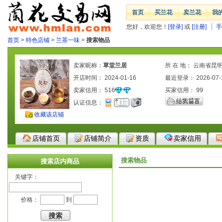
首页
买兰花
卖兰花
我
您好，欢迎您！
[登录]
或
[注册]
手
首页
>
特色店铺
>
兰茶一味
>
搜索物品
卖家昵称：
草堂兰居
所 在 地： 云南省昆
开店时间： 2024-01-16
最近登录： 2026-07-
卖家信用：
516
买家信用：
99
认证信息：
收藏该店铺
店铺首页
店铺简介
资质
卖家信用
搜索物品
搜索店内商品
关键字：
价格：
到