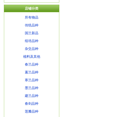
店铺分类
所有物品
传统品种
国兰新品
组培品种
杂交品种
植料及其他
春兰品种
蕙兰品种
寒兰品种
墨兰品种
建兰品种
春剑品种
莲瓣品种