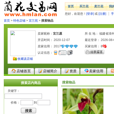
首页
买兰花
卖兰花
我
您好，欢迎您！
[登录]
或
[注册]
手
首页
>
特色店铺
>
宜兰苑
>
搜索物品
卖家昵称：
宜兰愿
所 在 地： 福建省漳
开店时间： 2020-12-07
最近登录： 2026-08-
卖家信用：
2017
买家信用：
8
认证信息：
收藏该店铺
店铺首页
店铺简介
资质
卖家信用
搜索物品
搜索店内商品
关键字：
价格：
到