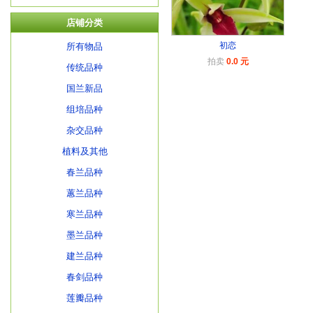
店铺分类
初恋
所有物品
拍卖
0.0 元
传统品种
国兰新品
组培品种
杂交品种
植料及其他
春兰品种
蕙兰品种
寒兰品种
墨兰品种
建兰品种
春剑品种
莲瓣品种