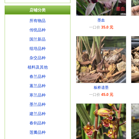
店铺分类
墨血
所有物品
一口价
35.0 元
传统品种
国兰新品
组培品种
杂交品种
植料及其他
春兰品种
蕙兰品种
板桥遗墨
一口价
45.0 元
寒兰品种
墨兰品种
建兰品种
春剑品种
莲瓣品种