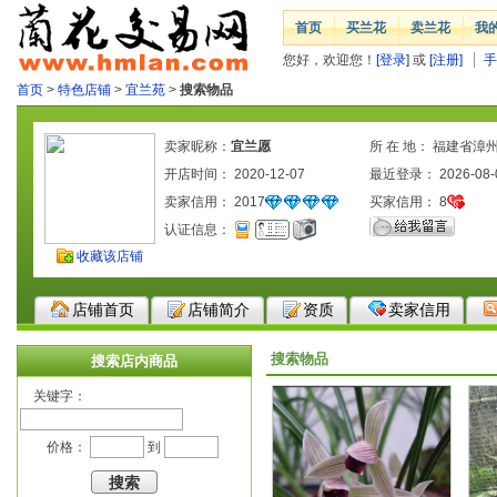
首页
买兰花
卖兰花
我
您好，欢迎您！
[登录]
或
[注册]
手
首页
>
特色店铺
>
宜兰苑
>
搜索物品
卖家昵称：
宜兰愿
所 在 地： 福建省漳
开店时间： 2020-12-07
最近登录： 2026-08-
卖家信用：
2017
买家信用：
8
认证信息：
收藏该店铺
店铺首页
店铺简介
资质
卖家信用
搜索物品
搜索店内商品
关键字：
价格：
到