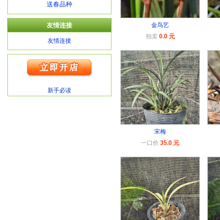
送春品种
友情连接
金鸟艺
拍卖
0.0 元
友情连接
新手必读
宋梅
一口价
35.0 元