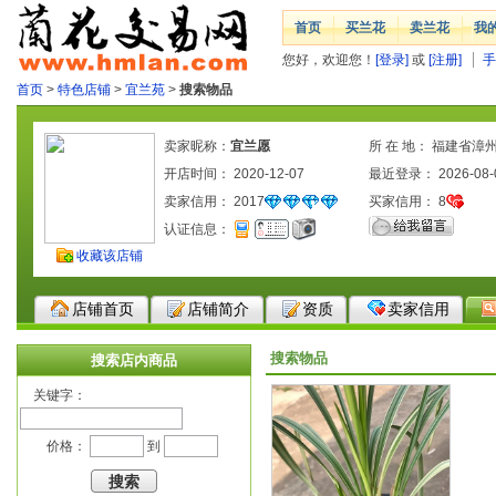
首页
买兰花
卖兰花
我
您好，欢迎您！
[登录]
或
[注册]
手
首页
>
特色店铺
>
宜兰苑
>
搜索物品
卖家昵称：
宜兰愿
所 在 地： 福建省漳
开店时间： 2020-12-07
最近登录： 2026-08-
卖家信用：
2017
买家信用：
8
认证信息：
收藏该店铺
店铺首页
店铺简介
资质
卖家信用
搜索物品
搜索店内商品
关键字：
价格：
到