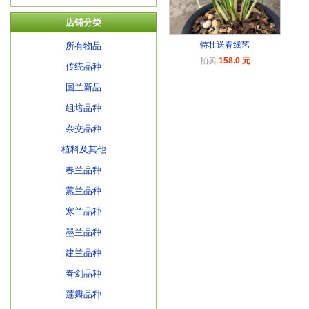
店铺分类
特壮送春线艺
所有物品
拍卖
158.0 元
传统品种
国兰新品
组培品种
杂交品种
植料及其他
春兰品种
蕙兰品种
寒兰品种
墨兰品种
建兰品种
春剑品种
莲瓣品种