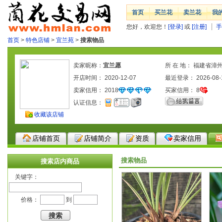
首页
买兰花
卖兰花
我
您好，欢迎您！
[登录]
或
[注册]
手
首页
>
特色店铺
>
宜兰苑
>
搜索物品
卖家昵称：
宜兰愿
所 在 地： 福建省漳
开店时间： 2020-12-07
最近登录： 2026-08-
卖家信用：
2018
买家信用：
8
认证信息：
收藏该店铺
店铺首页
店铺简介
资质
卖家信用
搜索物品
搜索店内商品
关键字：
价格：
到