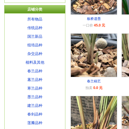
店铺分类
板桥遗墨
所有物品
一口价
45.0 元
传统品种
国兰新品
组培品种
杂交品种
植料及其他
春兰品种
蕙兰品种
春兰稿艺
拍卖
0.0 元
寒兰品种
墨兰品种
建兰品种
春剑品种
莲瓣品种