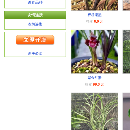
送春品种
友情连接
板桥遗墨
拍卖
0.0 元
友情连接
新手必读
紫金红素
拍卖
99.0 元