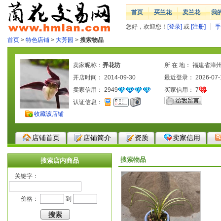
首页
买兰花
卖兰花
我
您好，欢迎您！
[登录]
或
[注册]
手
首页
>
特色店铺
>
大芳园
>
搜索物品
卖家昵称：
弄花坊
所 在 地： 福建省漳
开店时间： 2014-09-30
最近登录： 2026-07-
卖家信用：
2949
买家信用：
7
认证信息：
收藏该店铺
店铺首页
店铺简介
资质
卖家信用
搜索物品
搜索店内商品
关键字：
价格：
到