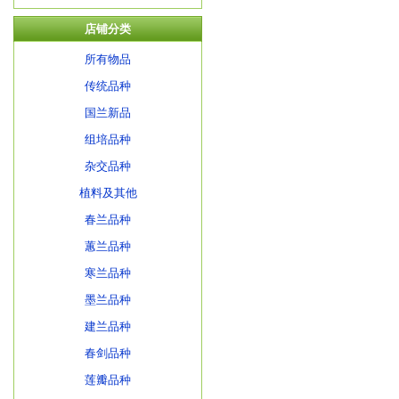
店铺分类
所有物品
传统品种
国兰新品
组培品种
杂交品种
植料及其他
春兰品种
蕙兰品种
寒兰品种
墨兰品种
建兰品种
春剑品种
莲瓣品种