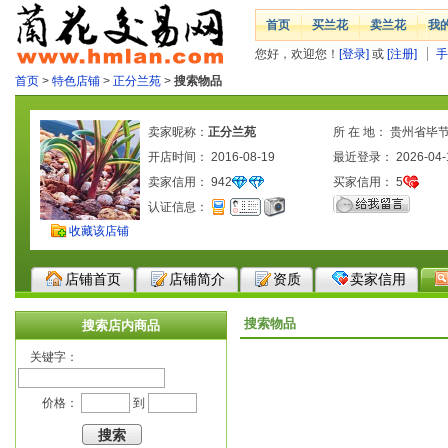
首页
买兰花
卖兰花
我
您好，欢迎您！
[登录]
或
[注册]
手
首页
>
特色店铺
>
正分兰苑
>
搜索物品
卖家昵称：
正分兰苑
所 在 地： 贵州省毕
开店时间： 2016-08-19
区
最近登录： 2026-04-
卖家信用：
942
买家信用：
5
认证信息：
收藏该店铺
店铺首页
店铺简介
资质
卖家信用
搜索物品
搜索店内商品
关键字：
价格：
到