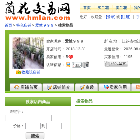
首页
买兰花
卖兰花
我
您好，欢迎您！
[登录]
或
[注册]
手
首页
>
特色店铺
>
爱兰９９９
>
搜索物品
卖家昵称：
爱兰９９９
所 在 地： 江苏省宿
开店时间： 2018-12-31
最近登录： 2026-08-
卖家信用：
5
买家信用：
1195
认证信息：
收藏该店铺
店铺首页
店铺简介
资质
卖家信用
搜索物品
搜索店内商品
关键字：
价格：
到