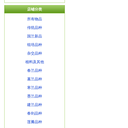
店铺分类
所有物品
传统品种
国兰新品
组培品种
杂交品种
植料及其他
春兰品种
蕙兰品种
寒兰品种
墨兰品种
建兰品种
春剑品种
莲瓣品种