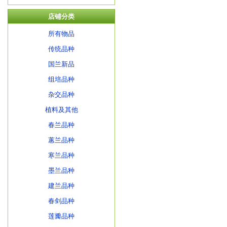
店铺分类
所有物品
传统品种
国兰新品
组培品种
杂交品种
植料及其他
春兰品种
蕙兰品种
寒兰品种
墨兰品种
建兰品种
春剑品种
莲瓣品种