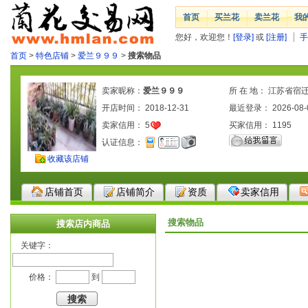
首页
买兰花
卖兰花
我
您好，欢迎您！
[登录]
或
[注册]
手
首页
>
特色店铺
>
爱兰９９９
>
搜索物品
卖家昵称：
爱兰９９９
所 在 地： 江苏省宿
开店时间： 2018-12-31
最近登录： 2026-08-
卖家信用：
5
买家信用：
1195
认证信息：
收藏该店铺
店铺首页
店铺简介
资质
卖家信用
搜索物品
搜索店内商品
关键字：
价格：
到