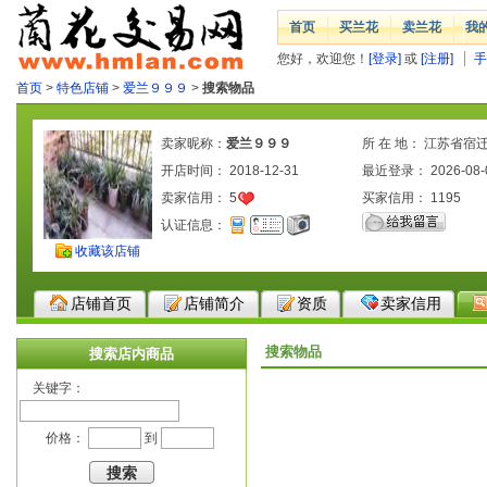
首页
买兰花
卖兰花
我
您好，欢迎您！
[登录]
或
[注册]
手
首页
>
特色店铺
>
爱兰９９９
>
搜索物品
卖家昵称：
爱兰９９９
所 在 地： 江苏省宿
开店时间： 2018-12-31
最近登录： 2026-08-
卖家信用：
5
买家信用：
1195
认证信息：
收藏该店铺
店铺首页
店铺简介
资质
卖家信用
搜索物品
搜索店内商品
关键字：
价格：
到