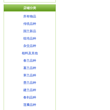
店铺分类
所有物品
传统品种
国兰新品
组培品种
杂交品种
植料及其他
春兰品种
蕙兰品种
寒兰品种
墨兰品种
建兰品种
春剑品种
莲瓣品种