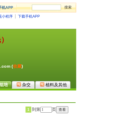
手机APP
花小程序
下载手机APP
光）
.com (
收藏
)
组培
杂交
植料及其他
到第
页
1