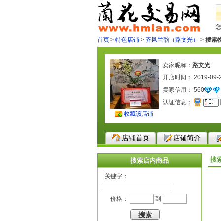
首页
>
特色店铺
>
齐风兰韵（路文光）
>
搜索
卖家昵称：
路文光
开店时间： 2019-09-
卖家信用：
560
认证信息：
收藏该店铺
店铺首页
店铺简介
搜
搜索店内商品
关键字：
价格：
到