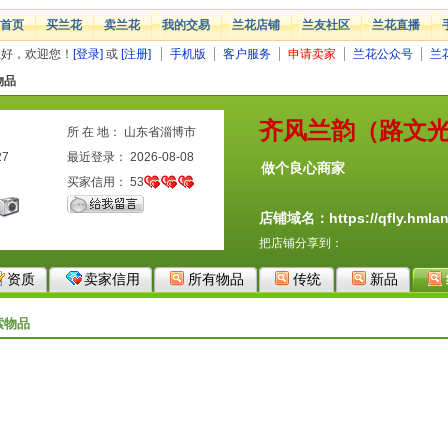
首页
买兰花
卖兰花
我的交易
兰花店铺
兰友社区
兰花直播
您好，欢迎您！
[登录]
或
[注册]
手机版
客户服务
申请卖家
兰花公众号
兰
物品
齐风兰韵（路文
所 在 地： 山东省淄博市
27
最近登录： 2026-08-08
做个良心商家
买家信用：
53
店铺域名：https://qfly.hmlan
把店铺分享到：
资质
卖家信用
所有物品
传统
新品
索物品