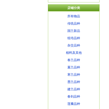
店铺分类
所有物品
传统品种
国兰新品
组培品种
杂交品种
植料及其他
春兰品种
蕙兰品种
寒兰品种
墨兰品种
建兰品种
春剑品种
莲瓣品种