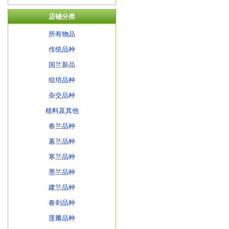
店铺分类
所有物品
传统品种
国兰新品
组培品种
杂交品种
植料及其他
春兰品种
蕙兰品种
寒兰品种
墨兰品种
建兰品种
春剑品种
莲瓣品种