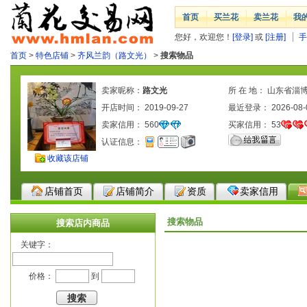
首页
买兰花
卖兰花
我
您好，欢迎您！
[登录]
或
[注册]
手
首页
>
特色店铺
>
齐风兰韵（路文光）
>
搜索物品
卖家昵称：
路文光
所 在 地： 山东省淄
开店时间： 2019-09-27
最近登录： 2026-08-
卖家信用：
560
买家信用：
53
认证信息：
收藏该店铺
店铺首页
店铺简介
资质
卖家信用
搜索物品
搜索店内商品
关键字：
价格：
到