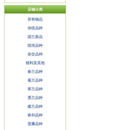
店铺分类
所有物品
传统品种
国兰新品
组培品种
杂交品种
植料及其他
春兰品种
蕙兰品种
寒兰品种
墨兰品种
建兰品种
春剑品种
莲瓣品种