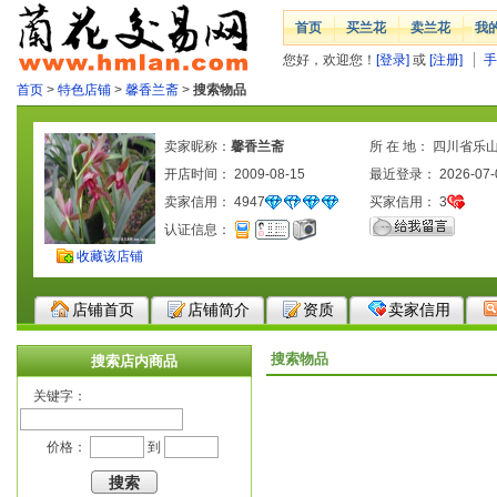
首页
买兰花
卖兰花
我
您好，欢迎您！
[登录]
或
[注册]
手
首页
>
特色店铺
>
馨香兰斋
>
搜索物品
卖家昵称：
馨香兰斋
所 在 地： 四川省乐
开店时间： 2009-08-15
最近登录： 2026-07-
卖家信用：
4947
买家信用：
3
认证信息：
收藏该店铺
店铺首页
店铺简介
资质
卖家信用
搜索物品
搜索店内商品
关键字：
价格：
到