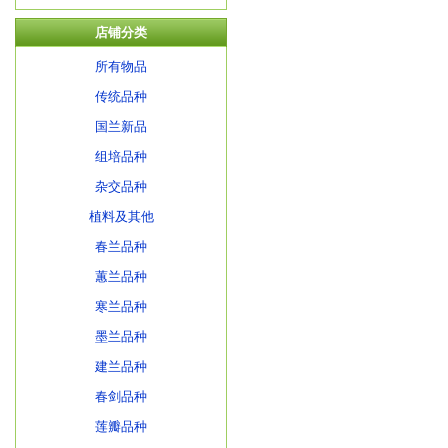
店铺分类
所有物品
传统品种
国兰新品
组培品种
杂交品种
植料及其他
春兰品种
蕙兰品种
寒兰品种
墨兰品种
建兰品种
春剑品种
莲瓣品种