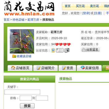
首页
买兰花
卖兰花
我
您好，欢迎您！
[登录]
或
[注册]
手
首页
>
特色店铺
>
菘潭兰府
>
搜索物品
卖家昵称：
菘潭兰府
所 在 地： 贵州省毕
开店时间： 2020-09-10
区
最近登录： 2026-06-
卖家信用：
94
买家信用：
0
认证信息：
收藏该店铺
店铺首页
店铺简介
资质
卖家信用
搜索物品
搜索店内商品
关键字：
价格：
到