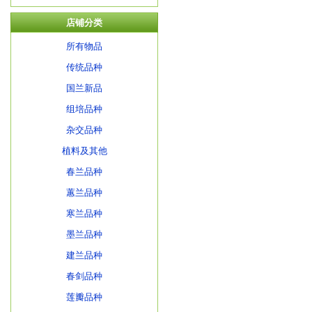
店铺分类
所有物品
传统品种
国兰新品
组培品种
杂交品种
植料及其他
春兰品种
蕙兰品种
寒兰品种
墨兰品种
建兰品种
春剑品种
莲瓣品种