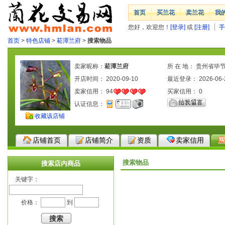
首页
买兰花
卖兰花
我
您好，欢迎您！
[登录]
或
[注册]
手
首页
>
特色店铺
>
菘潭兰府
>
搜索物品
卖家昵称：
菘潭兰府
所 在 地： 贵州省毕
开店时间： 2020-09-10
区
最近登录： 2026-06-
卖家信用：
94
买家信用：
0
认证信息：
收藏该店铺
店铺首页
店铺简介
资质
卖家信用
搜索物品
搜索店内商品
关键字：
价格：
到