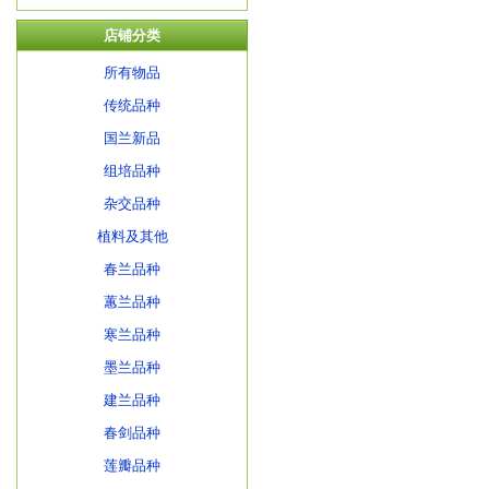
店铺分类
所有物品
传统品种
国兰新品
组培品种
杂交品种
植料及其他
春兰品种
蕙兰品种
寒兰品种
墨兰品种
建兰品种
春剑品种
莲瓣品种