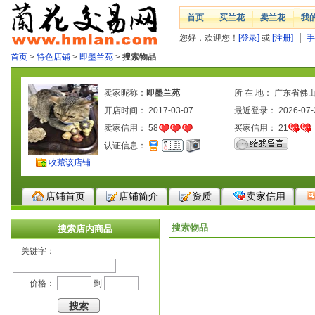
首页
买兰花
卖兰花
我
您好，欢迎您！
[登录]
或
[注册]
手
首页
>
特色店铺
>
即墨兰苑
>
搜索物品
卖家昵称：
即墨兰苑
所 在 地： 广东省佛
开店时间： 2017-03-07
最近登录： 2026-07-
卖家信用：
58
买家信用：
21
认证信息：
收藏该店铺
店铺首页
店铺简介
资质
卖家信用
搜索物品
搜索店内商品
关键字：
价格：
到