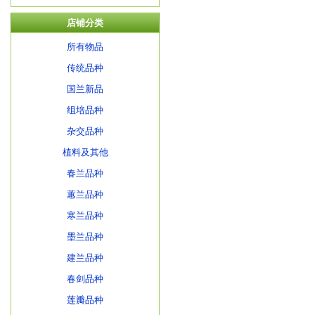
店铺分类
所有物品
传统品种
国兰新品
组培品种
杂交品种
植料及其他
春兰品种
蕙兰品种
寒兰品种
墨兰品种
建兰品种
春剑品种
莲瓣品种