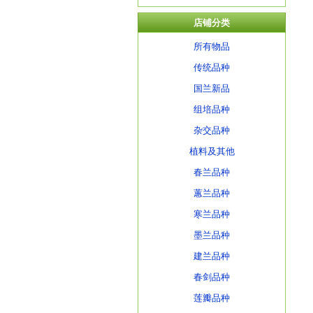
店铺分类
所有物品
传统品种
国兰新品
组培品种
杂交品种
植料及其他
春兰品种
蕙兰品种
寒兰品种
墨兰品种
建兰品种
春剑品种
莲瓣品种