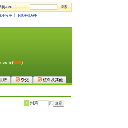
手机APP
花小程序
下载手机APP
.com (
收藏
)
组培
杂交
植料及其他
到第
页
1