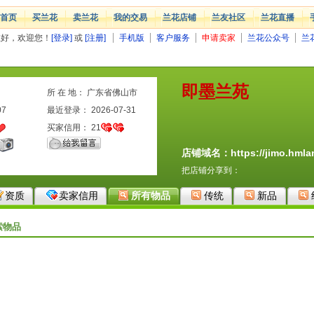
首页
买兰花
卖兰花
我的交易
兰花店铺
兰友社区
兰花直播
您好，欢迎您！
[登录]
或
[注册]
手机版
客户服务
申请卖家
兰花公众号
兰
即墨兰苑
所 在 地： 广东省佛山市
07
最近登录： 2026-07-31
买家信用：
21
店铺域名：https://jimo.hmlan
把店铺分享到：
资质
卖家信用
所有物品
传统
新品
索物品