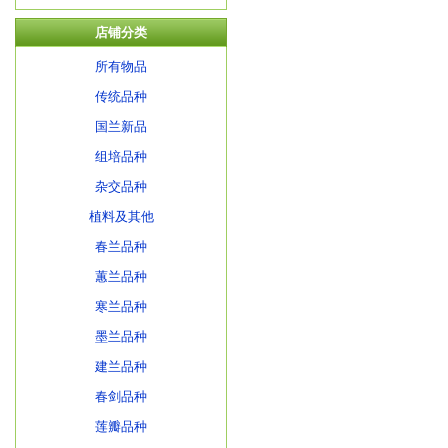
店铺分类
所有物品
传统品种
国兰新品
组培品种
杂交品种
植料及其他
春兰品种
蕙兰品种
寒兰品种
墨兰品种
建兰品种
春剑品种
莲瓣品种