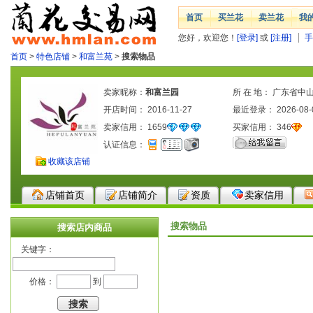
首页
买兰花
卖兰花
我
您好，欢迎您！
[登录]
或
[注册]
手
首页
>
特色店铺
>
和富兰苑
>
搜索物品
卖家昵称：
和富兰园
所 在 地： 广东省中
开店时间： 2016-11-27
最近登录： 2026-08-
卖家信用：
1659
买家信用：
346
认证信息：
收藏该店铺
店铺首页
店铺简介
资质
卖家信用
搜索物品
搜索店内商品
关键字：
价格：
到