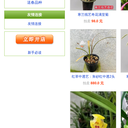
送春品种
友情连接
寒兰线艺奇花满堂菊
拍卖
98.0 元
友情连接
新手必读
红草中透艺：朱砂红中透2头
拍卖
880.0 元