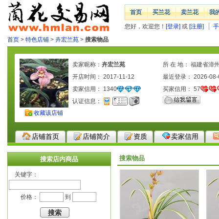
首页
买兰花
卖兰花
我
您好，欢迎您！
[登录]
或
[注册]
手
首页
>
特色店铺
>
卉宏兰苑
>
搜索物品
卖家昵称：
卉宏兰苑
所 在 地： 福建省漳
开店时间： 2017-11-12
最近登录： 2026-08-
卖家信用：
1340
买家信用：
57
认证信息：
收藏该店铺
店铺首页
店铺简介
资质
卖家信用
搜索物品
搜索店内商品
关键字：
价格：
到