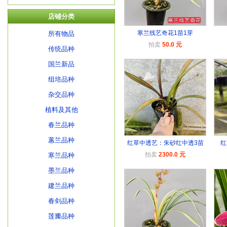
店铺分类
寒兰线艺奇花1苗1芽
所有物品
拍卖
50.0 元
传统品种
国兰新品
组培品种
杂交品种
植料及其他
春兰品种
蕙兰品种
红草中透艺：朱砂红中透3苗
红
拍卖
2300.0 元
寒兰品种
墨兰品种
建兰品种
春剑品种
莲瓣品种