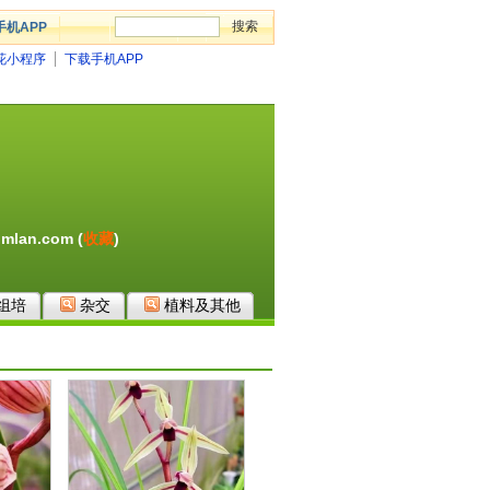
手机APP
花小程序
下载手机APP
mlan.com (
收藏
)
组培
杂交
植料及其他