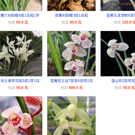
莲瓣兰剑阳蝶4苗1花苞1芽
莲瓣剑阳蝶3苗1花苞
莲瓣玉龙雪蛟6苗
拍卖
60.0 元
拍卖
40.0 元
拍卖
120.0 
碧龙玉素带花苞5苗1芽1花
莲瓣荷之冠7苗算6苗带2花
荡山荷2苗带
拍卖
50.0 元
拍卖
400.0 元
拍卖
40.0 元