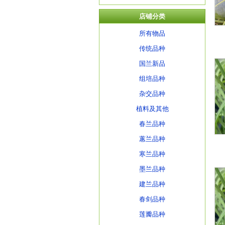
店铺分类
所有物品
传统品种
国兰新品
组培品种
杂交品种
植料及其他
春兰品种
蕙兰品种
寒兰品种
墨兰品种
建兰品种
春剑品种
莲瓣品种