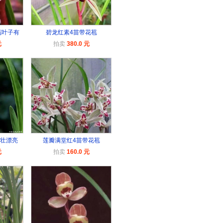
苞叶子有
碧龙红素4苗带花苞
元
拍卖
380.0 元
苗壮漂亮
莲瓣满堂红4苗带花苞
元
拍卖
160.0 元