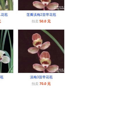
1花苞
莲瓣滇梅2苗带花苞
元
拍卖
50.0 元
花苞
滇梅3苗带花苞
拍卖
70.0 元