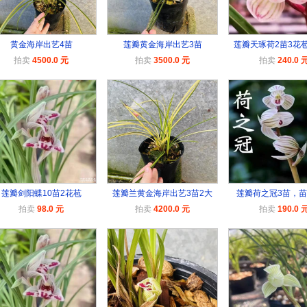
黄金海岸出艺4苗
莲瓣黄金海岸出艺3苗
莲瓣天琢荷2苗3花
拍卖
4500.0 元
拍卖
3500.0 元
拍卖
240.0 
莲瓣剑阳蝶10苗2花苞
莲瓣兰黄金海岸出艺3苗2大
莲瓣荷之冠3苗，
拍卖
98.0 元
拍卖
4200.0 元
拍卖
190.0 