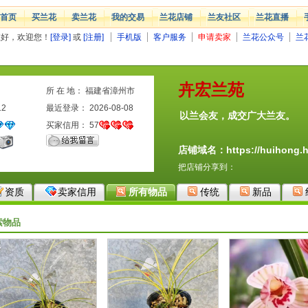
首页
买兰花
卖兰花
我的交易
兰花店铺
兰友社区
兰花直播
您好，欢迎您！
[登录]
或
[注册]
手机版
客户服务
申请卖家
兰花公众号
兰
卉宏兰苑
所 在 地： 福建省漳州市
12
最近登录： 2026-08-08
以兰会友，成交广大兰友。
买家信用：
57
店铺域名：https://huihong.h
把店铺分享到：
资质
卖家信用
所有物品
传统
新品
索物品