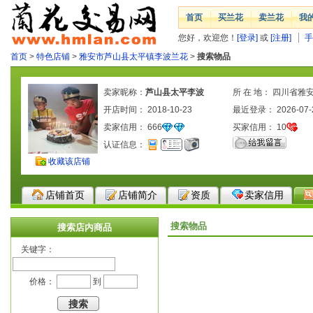
首页
买兰花
卖兰花
我
您好，欢迎您！
[登录]
或
[注册]
手
首页
>
特色店铺
>
雅安市芦山县太平镇李波兰花
>
搜索物品
卖家昵称：
芦山县太平李波
所 在 地： 四川省雅
开店时间： 2018-10-23
最近登录： 2026-07-
卖家信用：
666
买家信用：
10
认证信息：
收藏该店铺
店铺首页
店铺简介
资质
卖家信用
搜索物品
搜索店内商品
关键字：
价格：
到