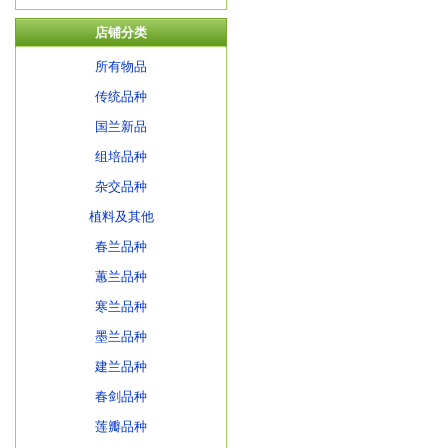
店铺分类
所有物品
传统品种
国兰新品
组培品种
杂交品种
植料及其他
春兰品种
蕙兰品种
寒兰品种
墨兰品种
建兰品种
春剑品种
莲瓣品种