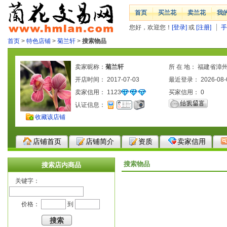
首页
买兰花
卖兰花
我
您好，欢迎您！
[登录]
或
[注册]
手
首页
>
特色店铺
>
菊兰轩
>
搜索物品
卖家昵称：
菊兰轩
所 在 地： 福建省漳
开店时间： 2017-07-03
最近登录： 2026-08-
卖家信用：
1123
买家信用：
0
认证信息：
收藏该店铺
店铺首页
店铺简介
资质
卖家信用
搜索物品
搜索店内商品
关键字：
价格：
到