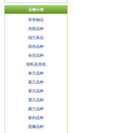
店铺分类
所有物品
传统品种
国兰新品
组培品种
杂交品种
植料及其他
春兰品种
蕙兰品种
寒兰品种
墨兰品种
建兰品种
春剑品种
莲瓣品种