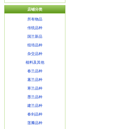
店铺分类
所有物品
传统品种
国兰新品
组培品种
杂交品种
植料及其他
春兰品种
蕙兰品种
寒兰品种
墨兰品种
建兰品种
春剑品种
莲瓣品种