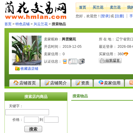
首页
买兰花
卖兰花
我
您好，欢迎您！
[登录]
或
[注册]
手
首页
>
特色店铺
>
兴云兰花
>
搜索物品
卖家昵称：
興雲蘭苑
所 在 地： 辽宁省营
开店时间： 2019-12-05
最近登录： 2026-08-
卖家信用：
0
买家信用：
360
认证信息：
收藏该店铺
店铺首页
店铺简介
资质
卖家信用
搜索物品
搜索店内商品
关键字：
价格：
到