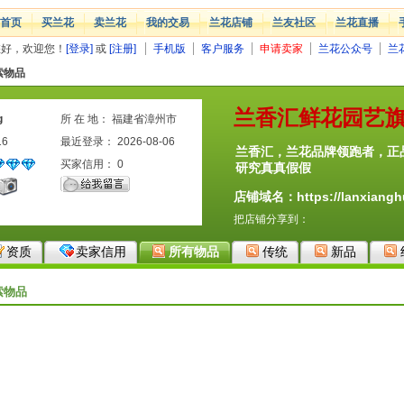
首页
买兰花
卖兰花
我的交易
兰花店铺
兰友社区
兰花直播
您好，欢迎您！
[登录]
或
[注册]
手机版
客户服务
申请卖家
兰花公众号
兰
索物品
兰香汇鲜花园艺
g
所 在 地： 福建省漳州市
16
最近登录： 2026-08-06
兰香汇，兰花品牌领跑者，正
买家信用：
0
研究真真假假
店铺域名：https://lanxianghu
把店铺分享到：
资质
卖家信用
所有物品
传统
新品
索物品