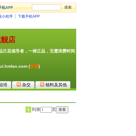
手机APP
花小程序
下载手机APP
旗舰店
品兰花倡导者，一律正品，无需浪费时间
i.hmlan.com (
收藏
)
组培
杂交
植料及其他
到第
页
1