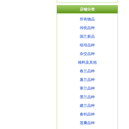
店铺分类
所有物品
传统品种
国兰新品
组培品种
杂交品种
植料及其他
春兰品种
蕙兰品种
寒兰品种
墨兰品种
建兰品种
春剑品种
莲瓣品种