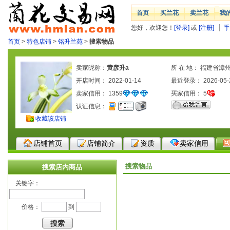
首页
买兰花
卖兰花
我
您好，欢迎您！
[登录]
或
[注册]
手
首页
>
特色店铺
>
铭升兰苑
>
搜索物品
卖家昵称：
黄彦升a
所 在 地： 福建省漳
开店时间： 2022-01-14
最近登录： 2026-05-
卖家信用：
1359
买家信用：
5
认证信息：
收藏该店铺
店铺首页
店铺简介
资质
卖家信用
搜索物品
搜索店内商品
关键字：
价格：
到