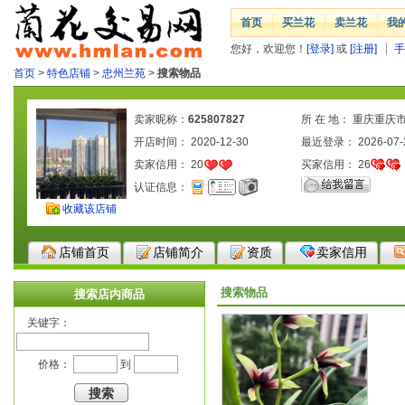
首页
买兰花
卖兰花
我
您好，欢迎您！
[登录]
或
[注册]
手
首页
>
特色店铺
>
忠州兰苑
>
搜索物品
卖家昵称：
625807827
所 在 地： 重庆重庆
开店时间： 2020-12-30
最近登录： 2026-07-
卖家信用：
20
买家信用：
26
认证信息：
收藏该店铺
店铺首页
店铺简介
资质
卖家信用
搜索物品
搜索店内商品
关键字：
价格：
到