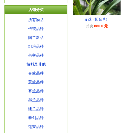
店铺分类
赤诚（阳台草）
所有物品
拍卖
880.0 元
传统品种
国兰新品
组培品种
杂交品种
植料及其他
春兰品种
蕙兰品种
寒兰品种
墨兰品种
建兰品种
春剑品种
莲瓣品种