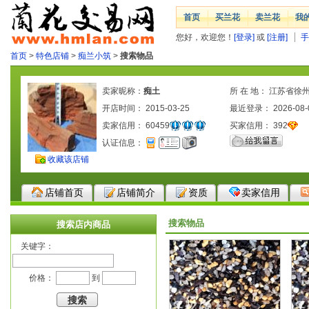
首页
买兰花
卖兰花
我
您好，欢迎您！
[登录]
或
[注册]
手
首页
>
特色店铺
>
痴兰小筑
>
搜索物品
卖家昵称：
痴土
所 在 地： 江苏省徐
开店时间： 2015-03-25
最近登录： 2026-08-
卖家信用：
60459
买家信用：
392
认证信息：
收藏该店铺
店铺首页
店铺简介
资质
卖家信用
搜索物品
搜索店内商品
关键字：
价格：
到