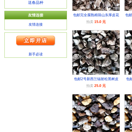
送春品种
友情连接
包邮完全腐熟精筛山东厚皮花
包
拍卖
15.0 元
友情连接
新手必读
包邮2号新西兰辐射松黑树皮
包
拍卖
25.0 元