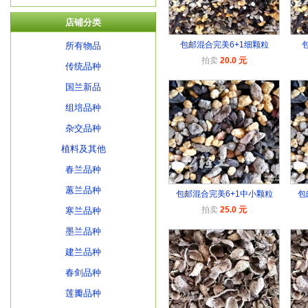
店铺分类
包邮混合完美6+1细颗粒
所有物品
拍卖
20.0 元
传统品种
国兰新品
组培品种
杂交品种
植料及其他
春兰品种
蕙兰品种
包邮混合完美6+1中小颗粒
包
拍卖
25.0 元
寒兰品种
墨兰品种
建兰品种
春剑品种
莲瓣品种