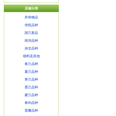
店铺分类
所有物品
传统品种
国兰新品
组培品种
杂交品种
植料及其他
春兰品种
蕙兰品种
寒兰品种
墨兰品种
建兰品种
春剑品种
莲瓣品种