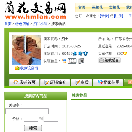
首页
买兰花
卖兰花
我
您好，欢迎您！
[登录]
或
[注册]
手
首页
>
特色店铺
>
痴兰小筑
>
搜索物品
卖家昵称：
痴土
所 在 地： 江苏省徐
开店时间： 2015-03-25
最近登录： 2026-08-
卖家信用：
60459
买家信用：
392
认证信息：
收藏该店铺
店铺首页
店铺简介
资质
卖家信用
搜索物品
搜索店内商品
关键字：
价格：
到