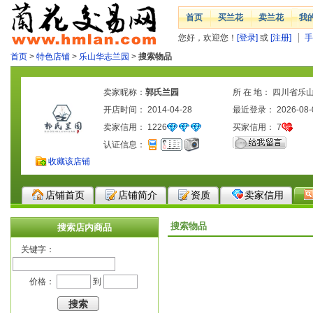
首页
买兰花
卖兰花
我
您好，欢迎您！
[登录]
或
[注册]
手
首页
>
特色店铺
>
乐山华志兰园
>
搜索物品
卖家昵称：
郭氏兰园
所 在 地： 四川省乐
开店时间： 2014-04-28
最近登录： 2026-08-
卖家信用：
1226
买家信用：
7
认证信息：
收藏该店铺
店铺首页
店铺简介
资质
卖家信用
搜索物品
搜索店内商品
关键字：
价格：
到