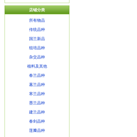
店铺分类
所有物品
传统品种
国兰新品
组培品种
杂交品种
植料及其他
春兰品种
蕙兰品种
寒兰品种
墨兰品种
建兰品种
春剑品种
莲瓣品种