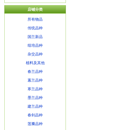
店铺分类
所有物品
传统品种
国兰新品
组培品种
杂交品种
植料及其他
春兰品种
蕙兰品种
寒兰品种
墨兰品种
建兰品种
春剑品种
莲瓣品种