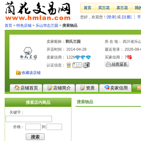
首页
买兰花
卖兰花
我
您好，欢迎您！
[登录]
或
[注册]
手
首页
>
特色店铺
>
乐山华志兰园
>
搜索物品
卖家昵称：
郭氏兰园
所 在 地： 四川省乐
开店时间： 2014-04-28
最近登录： 2026-08-
卖家信用：
1226
买家信用：
7
认证信息：
收藏该店铺
店铺首页
店铺简介
资质
卖家信用
搜索物品
搜索店内商品
关键字：
价格：
到