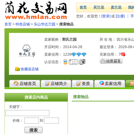
首页
买兰花
卖兰花
我
您好，欢迎您！
[登录]
或
[注册]
手
首页
>
特色店铺
>
乐山华志兰园
>
搜索物品
卖家昵称：
郭氏兰园
所 在 地： 四川省乐
开店时间： 2014-04-28
最近登录： 2026-08-
卖家信用：
1226
买家信用：
7
认证信息：
收藏该店铺
店铺首页
店铺简介
资质
卖家信用
搜索物品
搜索店内商品
关键字：
价格：
到