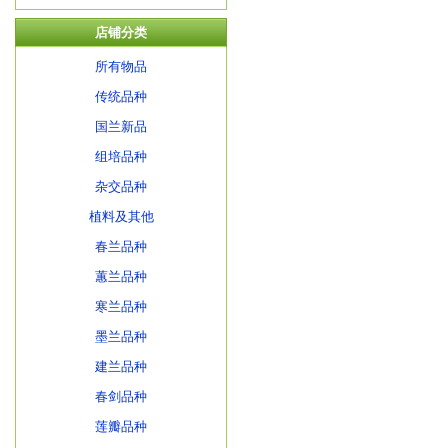
店铺分类
所有物品
传统品种
国兰新品
组培品种
杂交品种
植料及其他
春兰品种
蕙兰品种
寒兰品种
墨兰品种
建兰品种
春剑品种
莲瓣品种