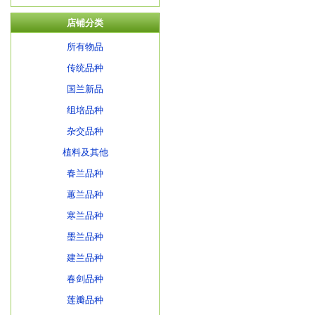
店铺分类
所有物品
传统品种
国兰新品
组培品种
杂交品种
植料及其他
春兰品种
蕙兰品种
寒兰品种
墨兰品种
建兰品种
春剑品种
莲瓣品种