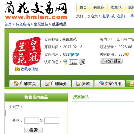
首页
买兰花
卖兰花
我
您好，欢迎您！
[登录]
或
[注册]
手
首页
>
特色店铺
>
皇冠兰苑
>
搜索物品
卖家昵称：
皇冠兰苑
所 在 地： 四川省广
开店时间： 2017-02-13
最近登录： 2026-06-
卖家信用：
631
买家信用：
330
认证信息：
收藏该店铺
店铺首页
店铺简介
资质
卖家信用
搜索物品
搜索店内商品
关键字：
价格：
到