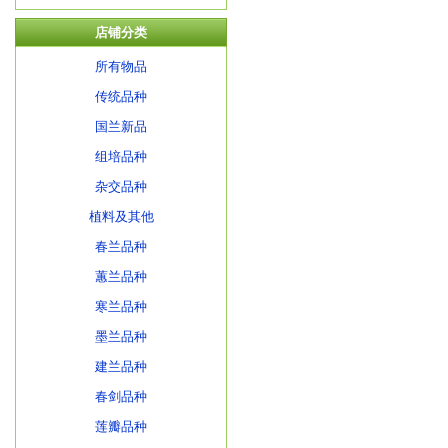
店铺分类
所有物品
传统品种
国兰新品
组培品种
杂交品种
植料及其他
春兰品种
蕙兰品种
寒兰品种
墨兰品种
建兰品种
春剑品种
莲瓣品种