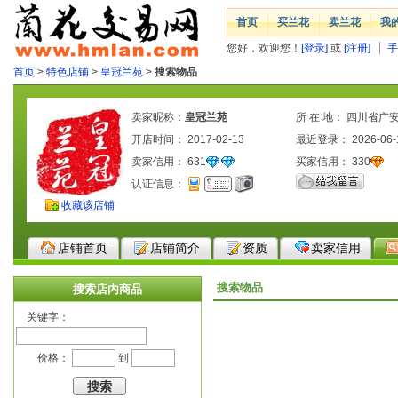
首页
买兰花
卖兰花
我
您好，欢迎您！
[登录]
或
[注册]
手
首页
>
特色店铺
>
皇冠兰苑
>
搜索物品
卖家昵称：
皇冠兰苑
所 在 地： 四川省广
开店时间： 2017-02-13
最近登录： 2026-06-
卖家信用：
631
买家信用：
330
认证信息：
收藏该店铺
店铺首页
店铺简介
资质
卖家信用
搜索物品
搜索店内商品
关键字：
价格：
到