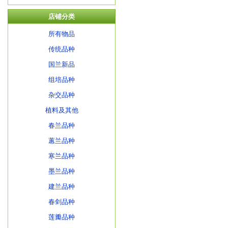
店铺分类
所有物品
传统品种
国兰新品
组培品种
杂交品种
植料及其他
春兰品种
蕙兰品种
寒兰品种
墨兰品种
建兰品种
春剑品种
莲瓣品种