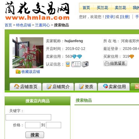
首页
买兰花
卖兰花
我
您好，欢迎您！
[登录]
或
[注册]
手
首页
>
特色店铺
>
兰蕙同心
>
搜索物品
卖家昵称：
hujianfeng
所 在 地： 河南省郑
开店时间： 2019-02-12
最近登录： 2026-08-
卖家信用：
563
买家信用：
319
认证信息：
收藏该店铺
店铺首页
店铺简介
资质
卖家信用
搜索物品
搜索店内商品
关键字：
价格：
到