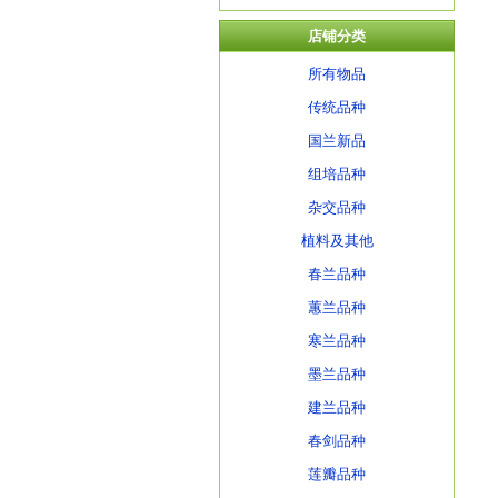
店铺分类
所有物品
传统品种
国兰新品
组培品种
杂交品种
植料及其他
春兰品种
蕙兰品种
寒兰品种
墨兰品种
建兰品种
春剑品种
莲瓣品种