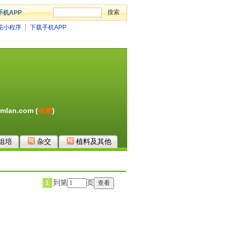
手机APP
花小程序
下载手机APP
mlan.com (
收藏
)
组培
杂交
植料及其他
到第
页
1