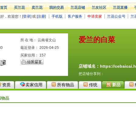
首页
买兰花
卖兰花
我的交易
兰花店铺
兰友社区
兰花直播
您好，欢迎您！
[登录]
或
[注册]
手机版
客户服务
申请卖家
兰花公众号
兰
爱兰的白菜
所 在 地： 云南省文山
30
最近登录： 2026-04-25
买家信用：
157
店铺域名：https://cebaicai.h
把店铺分享到：
资质
卖家信用
所有物品
传统
新品
索物品