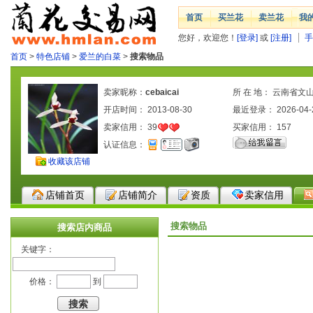
首页
买兰花
卖兰花
我
您好，欢迎您！
[登录]
或
[注册]
手
首页
>
特色店铺
>
爱兰的白菜
>
搜索物品
卖家昵称：
cebaicai
所 在 地： 云南省文
开店时间： 2013-08-30
最近登录： 2026-04-
卖家信用：
39
买家信用：
157
认证信息：
收藏该店铺
店铺首页
店铺简介
资质
卖家信用
搜索物品
搜索店内商品
关键字：
价格：
到