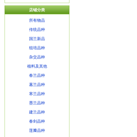
店铺分类
所有物品
传统品种
国兰新品
组培品种
杂交品种
植料及其他
春兰品种
蕙兰品种
寒兰品种
墨兰品种
建兰品种
春剑品种
莲瓣品种