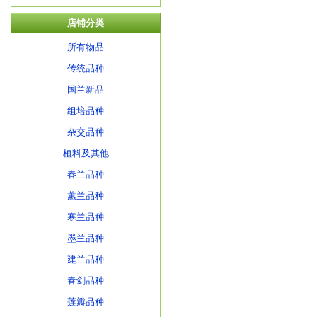
店铺分类
所有物品
传统品种
国兰新品
组培品种
杂交品种
植料及其他
春兰品种
蕙兰品种
寒兰品种
墨兰品种
建兰品种
春剑品种
莲瓣品种