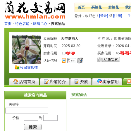
首页
买兰花
卖兰花
我
您好，欢迎您！
[登录]
或
[注册]
手
首页
>
特色店铺
>
幽幽兰心
>
搜索物品
卖家昵称：
天空夏雨人
所 在 地： 四川省德
开店时间： 2025-03-20
最近登录： 2026-04-
卖家信用：
13
买家信用：
45
认证信息：
收藏该店铺
店铺首页
店铺简介
资质
卖家信用
搜索物品
搜索店内商品
关键字：
价格：
到